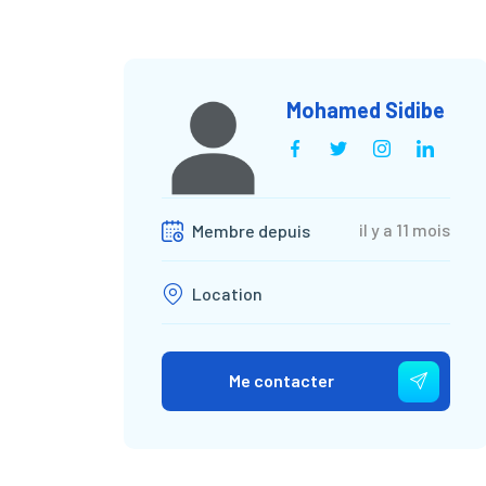
Mohamed Sidibe
il y a 11 mois
Membre depuis
Location
Me contacter